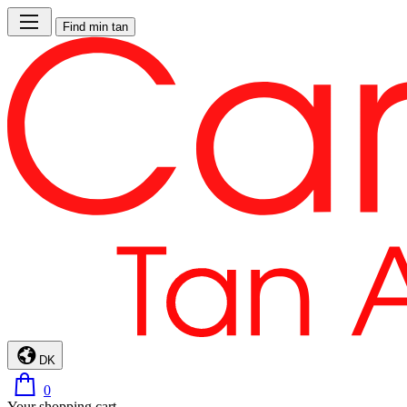
Find min tan
DK
0
Your shopping cart