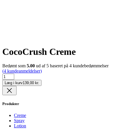
CocoCrush Creme
Bedømt som
5.00
ud af 5 baseret på
4
kundebedømmelser
(
4
kundeanmeldelser)
CocoCrush
Creme
Læg i kurv
139,00 kr.
antal
Produkter
Creme
Spray
Lotion