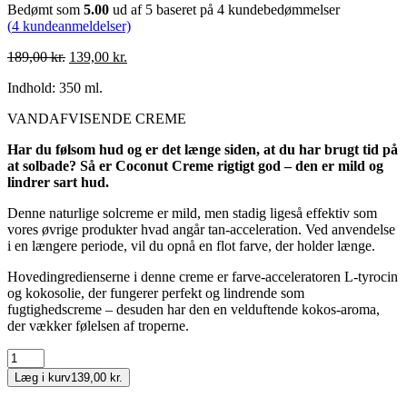
Bedømt som
5.00
ud af 5 baseret på
4
kundebedømmelser
(
4
kundeanmeldelser)
Den
Den
189,00
kr.
139,00
kr.
oprindelige
aktuelle
Indhold: 350 ml.
pris
pris
var:
er:
VANDAFVISENDE CREME
189,00 kr..
139,00 kr..
Har du følsom hud og er det længe siden, at du har brugt tid på
at solbade? Så er Coconut Creme rigtigt god – den er mild og
lindrer sart hud.
Denne naturlige solcreme er mild, men stadig ligeså effektiv som
vores øvrige produkter hvad angår tan-acceleration. Ved anvendelse
i en længere periode, vil du opnå en flot farve, der holder længe.
Hovedingredienserne i denne creme er farve-acceleratoren L-tyrocin
og kokosolie, der fungerer perfekt og lindrende som
fugtighedscreme – desuden har den en velduftende kokos-aroma,
der vækker følelsen af troperne.
CocoCrush
Creme
Læg i kurv
139,00 kr.
antal