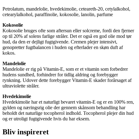
Petrolatum, mandelolie, hvedekimolie, ceteareth-20, cetylalkohol,
cetearylalkohol, paraffinolie, kokosolie, lanolin, parfume
Kokosolie
Kokosolie bruges ofte som aftersun eller solcreme, fordi den fjerner
op til 20% af solens farlige stråler. Det er også en god olie mod tør
hud, da den er dejligt fugtgivende. Cremen plejer intensivt,
genopretter fugtbalancen i huden og efterlader en skøn duft af
kokos.
Mandelolie
Mandelolie er rig på Vitamin-E, som er et vitamin som forbedrer
hudens sundhed, forhindrer for tidlig aldring og forebygger
rynkning. Udover dette forebygger Vitamin-E skader forårsaget af
ultraviolette stråler.
Hvedekimolie
Hvedekimolie har et naturligt bevaret vitamin-E og er en 100% ren,
gylden og næringsrig olie der gennem skånsom behandling har
beholdt det naturlige tocopherol indhold. Tocopherol plejer din hud
og er utroligt fugtgivende hvis du har eksem.
Bliv inspireret