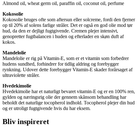
Almond oil, wheat germ oil, paraffin oil, coconut oil, perfume
Kokosolie
Kokosolie bruges ofte som aftersun eller solcreme, fordi den fjerner
op til 20% af solens farlige stråler. Det er også en god olie mod tør
hud, da den er dejligt fugtgivende. Cremen plejer intensivt,
genopretter fugtbalancen i huden og efterlader en skøn duft af
kokos.
Mandelolie
Mandelolie er rig på Vitamin-E, som er et vitamin som forbedrer
hudens sundhed, forhindrer for tidlig aldring og forebygger
rynkning. Udover dette forebygger Vitamin-E skader forårsaget af
ultraviolette stråler.
Hvedekimolie
Hvedekimolie har et naturligt bevaret vitamin-E og er en 100% ren,
gylden og næringsrig olie der gennem skånsom behandling har
beholdt det naturlige tocopherol indhold. Tocopherol plejer din hud
og er utroligt fugtgivende hvis du har eksem.
Bliv inspireret