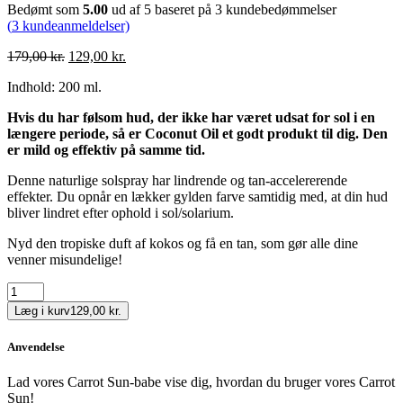
Bedømt som
5.00
ud af 5 baseret på
3
kundebedømmelser
(
3
kundeanmeldelser)
Den
Den
179,00
kr.
129,00
kr.
oprindelige
aktuelle
Indhold: 200 ml.
pris
pris
var:
er:
Hvis du har følsom hud, der ikke har været udsat for sol i en
179,00 kr..
129,00 kr..
længere periode, så er Coconut Oil et godt produkt til dig. Den
er mild og effektiv på samme tid.
Denne naturlige solspray har lindrende og tan-accelererende
effekter. Du opnår en lækker gylden farve samtidig med, at din hud
bliver lindret efter ophold i sol/solarium.
Nyd den tropiske duft af kokos og få en tan, som gør alle dine
venner misundelige!
CocoCrush
Oil
Læg i kurv
129,00 kr.
antal
Anvendelse
Lad vores Carrot Sun-babe vise dig, hvordan du bruger vores Carrot
Sun!