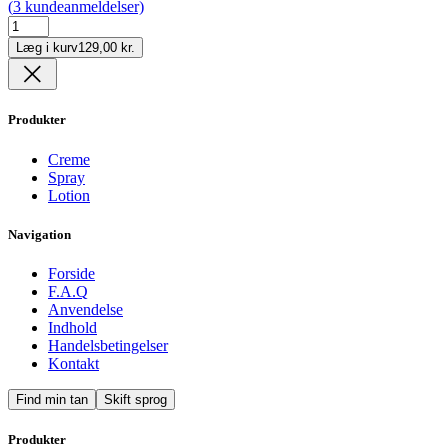
(
3
kundeanmeldelser)
CocoCrush
Oil
Læg i kurv
129,00 kr.
antal
Produkter
Creme
Spray
Lotion
Navigation
Forside
F.A.Q
Anvendelse
Indhold
Handelsbetingelser
Kontakt
Find min tan
Skift sprog
Produkter